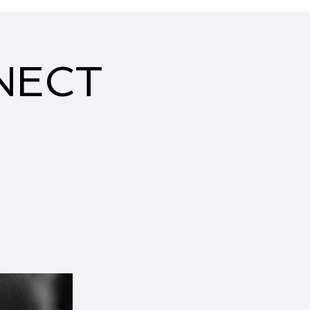
Über mich
Music
NECT