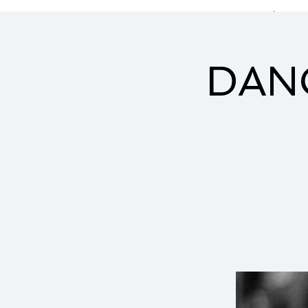
Home
DAN
dance to reconnect !