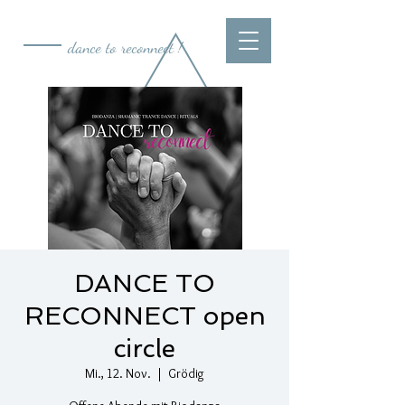
dance to reconnect !
DANCE TO
RECONNECT open
circle
Mi., 12. Nov.
  |  
Grödig