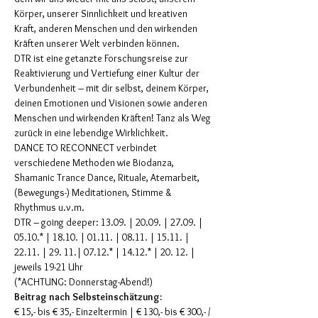
Körper, unserer Sinnlichkeit und kreativen 
Kraft, anderen Menschen und den wirkenden 
Kräften unserer Welt verbinden können.
DTR ist eine getanzte Forschungsreise zur 
Reaktivierung und Vertiefung einer Kultur der 
Verbundenheit – mit dir selbst, deinem Körper, 
deinen Emotionen und Visionen sowie anderen 
Menschen und wirkenden Kräften! Tanz als Weg 
zurück in eine lebendige Wirklichkeit.
DANCE TO RECONNECT verbindet 
verschiedene Methoden wie Biodanza, 
Shamanic Trance Dance, Rituale, Atemarbeit, 
(Bewegungs-) Meditationen, Stimme & 
Rhythmus u.v.m.
DTR – going deeper: 13.09. | 20.09. | 27.09. | 
05.10.* | 18.10. | 01.11. | 08.11. | 15.11. | 
22.11. | 29. 11.| 07.12.* | 14.12.* | 20. 12. | 
jeweils 19-21 Uhr
(*ACHTUNG: Donnerstag-Abend!)
Beitrag nach Selbsteinschätzung:
€ 15,- bis € 35,- Einzeltermin | € 130,- bis € 300,- / 