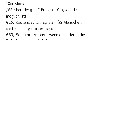
10er-Block
„Wer hat, der gibt.“-Prinzip – Gib, was dir 
möglich ist! 
€ 15,- Kostendeckungspreis – für Menschen, 
die finanziell gefordert sind 
€ 35,- Solidaritätspreis – wenn du anderen die 
Teilnahme mit-ermöglichen möchtest
Maria Schwaighofer Biodanza für 
Erwachsene & Kinder, Shamanic Trance 
Dance, Tantra-Yoga, Rituale, Pädagogin, 
Musikerin
Diese Veranstaltung teilen