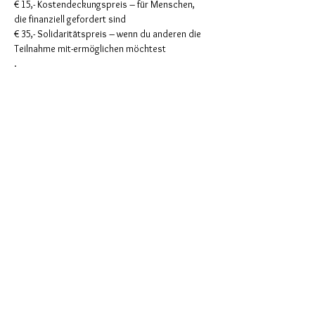
€ 15,- Kostendeckungspreis – für Menschen, 
die finanziell gefordert sind 
€ 35,- Solidaritätspreis – wenn du anderen die 
Teilnahme mit-ermöglichen möchtest
.
Maria Schwaighofer Biodanza für 
Erwachsene & Kinder, Shamanic Trance 
Dance, Tantra-Yoga, Rituale, Pädagogin, 
Musikerin
Diese Veranstaltung teilen
Link zur Telegram-Gruppe