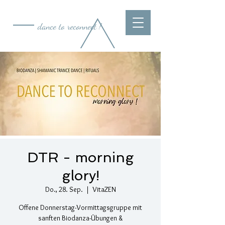
dance to reconnect !
DTR - morning
glory!
Do., 28. Sep.
  |  
VitaZEN
Offene Donnerstag-Vormittagsgruppe mit
sanften Biodanza-Übungen &